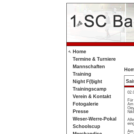
Home
Termine & Turniere
Mannschaften
Ho
Training
Sai
Night F(l)ight
Trainingscamp
02.
Verein & Kontakt
Für
Fotogalerie
Am 
Oey
Presse
Nik
Weser-Werre-Pokal
All
ein
Schoolscup
Am 
Merchandise