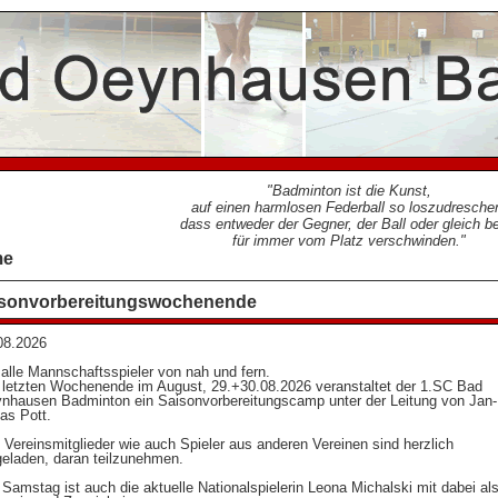
Badminton ist die Kunst,
auf einen harmlosen Federball so loszudresche
dass entweder der Gegner, der Ball oder gleich b
für immer vom Platz verschwinden.
me
sonvorbereitungswochenende
08.2026
 alle Mannschaftsspieler von nah und fern.
letzten Wochenende im August, 29.+30.08.2026 veranstaltet der 1.SC Bad
nhausen Badminton ein Saisonvorbereitungscamp unter der Leitung von Jan-
las Pott.
e Vereinsmitglieder wie auch Spieler aus anderen Vereinen sind herzlich
geladen, daran teilzunehmen.
Samstag ist auch die aktuelle Nationalspielerin Leona Michalski mit dabei al