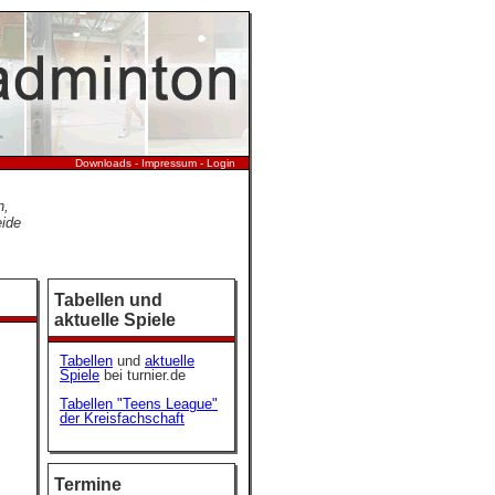
Downloads
-
Impressum
-
Login
n,
eide
Tabellen und
aktuelle Spiele
Tabellen
und
aktuelle
Spiele
bei turnier.de
Tabellen "Teens League"
der Kreisfachschaft
Termine
s