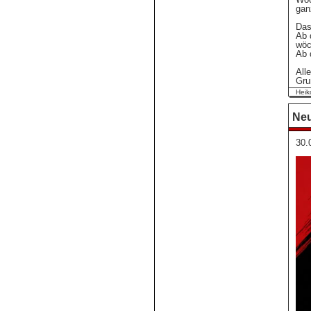
gan
Das
Ab 
wöc
Ab 
All
Gru
Heik
Neu
30.