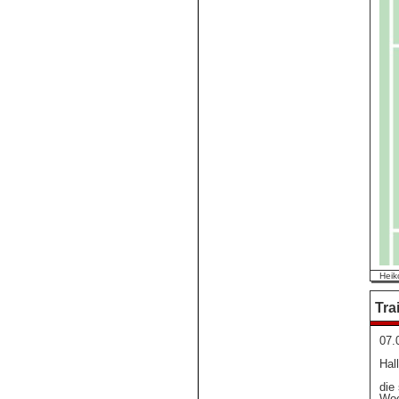
Heik
Tra
07.
Hal
die
Woc