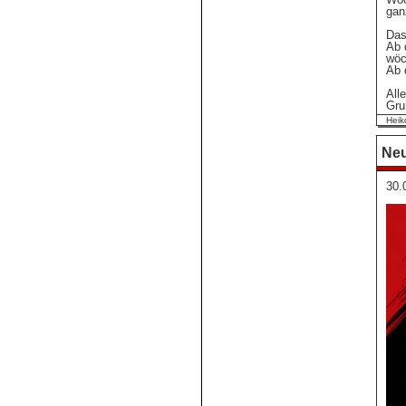
gan
Das
Ab 
wöc
Ab 
All
Gru
Heik
Neu
30.