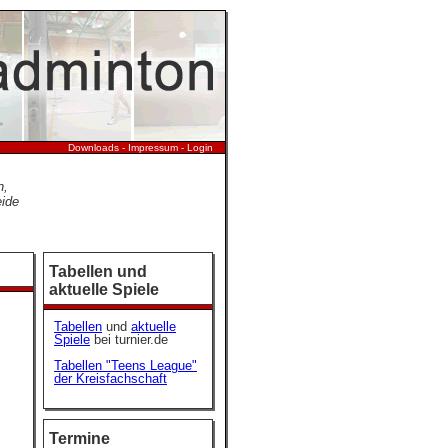
Downloads
-
Impressum
-
Login
n,
eide
Tabellen und
aktuelle Spiele
Tabellen
und
aktuelle
Spiele
bei turnier.de
Tabellen "Teens League"
der Kreisfachschaft
Termine
s