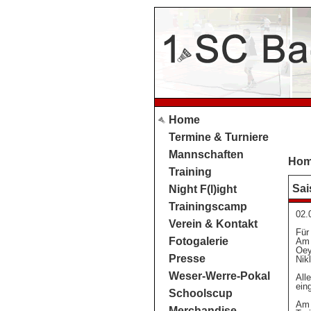
Home
Termine & Turniere
Mannschaften
Ho
Training
Sai
Night F(l)ight
Trainingscamp
02.
Verein & Kontakt
Für
Fotogalerie
Am 
Oey
Presse
Nik
Weser-Werre-Pokal
All
ein
Schoolscup
Am 
Merchandise