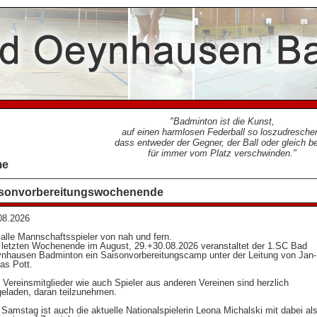
Badminton ist die Kunst,
auf einen harmlosen Federball so loszudresche
dass entweder der Gegner, der Ball oder gleich b
für immer vom Platz verschwinden.
me
sonvorbereitungswochenende
08.2026
 alle Mannschaftsspieler von nah und fern.
letzten Wochenende im August, 29.+30.08.2026 veranstaltet der 1.SC Bad
nhausen Badminton ein Saisonvorbereitungscamp unter der Leitung von Jan-
las Pott.
e Vereinsmitglieder wie auch Spieler aus anderen Vereinen sind herzlich
geladen, daran teilzunehmen.
Samstag ist auch die aktuelle Nationalspielerin Leona Michalski mit dabei al