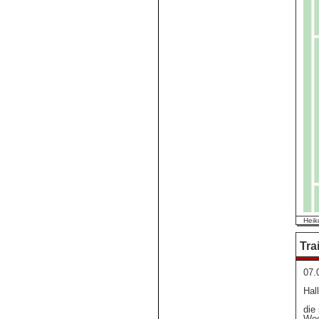
Heik
Tra
07.
Hal
die
Woc