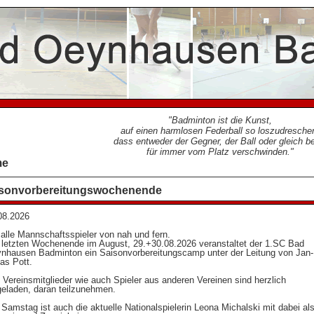
Badminton ist die Kunst,
auf einen harmlosen Federball so loszudresche
dass entweder der Gegner, der Ball oder gleich b
für immer vom Platz verschwinden.
me
sonvorbereitungswochenende
08.2026
 alle Mannschaftsspieler von nah und fern.
letzten Wochenende im August, 29.+30.08.2026 veranstaltet der 1.SC Bad
nhausen Badminton ein Saisonvorbereitungscamp unter der Leitung von Jan-
las Pott.
e Vereinsmitglieder wie auch Spieler aus anderen Vereinen sind herzlich
geladen, daran teilzunehmen.
Samstag ist auch die aktuelle Nationalspielerin Leona Michalski mit dabei al