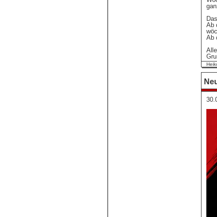
gan
Das
Ab 
wöc
Ab 
All
Gru
Heik
Neu
30.