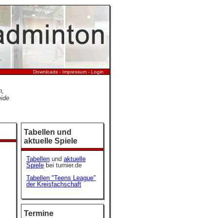
Downloads
-
Impressum
-
Login
n,
eide
Tabellen und
aktuelle Spiele
Tabellen
und
aktuelle
Spiele
bei turnier.de
Tabellen "Teens League"
der Kreisfachschaft
Termine
s