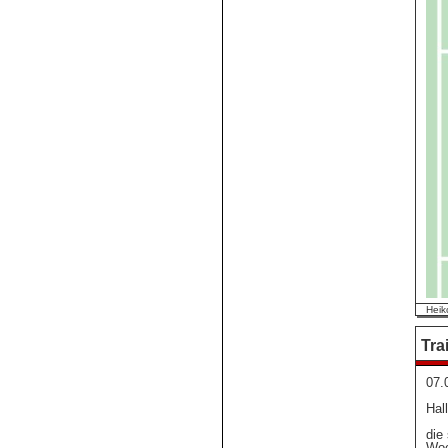
Heik
Tra
07.
Hal
die
Woc