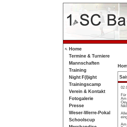
Home
Termine & Turniere
Mannschaften
Ho
Training
Sai
Night F(l)ight
Trainingscamp
02.
Verein & Kontakt
Für
Fotogalerie
Am 
Oey
Presse
Nik
Weser-Werre-Pokal
All
ein
Schoolscup
Am 
Merchandise