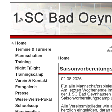
Home
a
Termine & Turniere
das
Mannschaften
Home
Training
Saisonvorbereitun
Night F(l)ight
Trainingscamp
02.08.2026
Verein & Kontakt
Für alle Mannschaftsspiele
Fotogalerie
Am letzten Wochenende im 
Presse
der 1.SC Bad Oeynhausen 
Saisonvorbereitungscamp un
Weser-Werre-Pokal
Schoolscup
Alle Vereinsmitglieder wie
herzlich eingeladen, daran
Merchandise