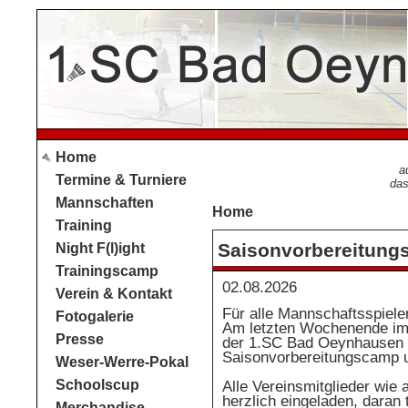
Home
a
Termine & Turniere
das
Mannschaften
Home
Training
Saisonvorbereitun
Night F(l)ight
Trainingscamp
02.08.2026
Verein & Kontakt
Für alle Mannschaftsspiele
Fotogalerie
Am letzten Wochenende im 
Presse
der 1.SC Bad Oeynhausen 
Saisonvorbereitungscamp un
Weser-Werre-Pokal
Schoolscup
Alle Vereinsmitglieder wie
herzlich eingeladen, daran
Merchandise