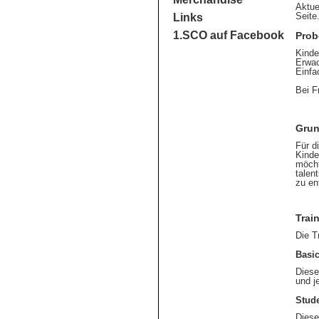
Aktue
Seite
Links
1.SCO auf Facebook
Prob
Kinde
Erwac
Einfa
Bei F
Grun
Für d
Kinde
möcht
talen
zu en
Trai
Die T
Basic
Diese
und j
Stude
Diese