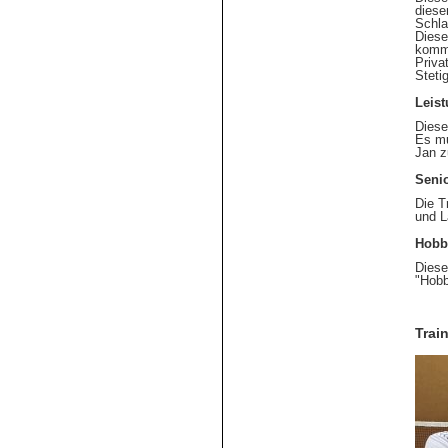
diese
Schla
Diese
komme
Priva
Steti
Leist
Diese
Es mu
Jan z
Senio
Die T
und L
Hobb
Diese
"Hobb
Trai