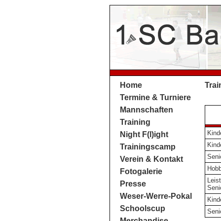
Home
Trai
Termine & Turniere
Mannschaften
Training
Kind
Night F(l)ight
Kind
Trainingscamp
Seni
Verein & Kontakt
Hobb
Fotogalerie
Leis
Presse
Seni
Weser-Werre-Pokal
Kind
Schoolscup
Seni
Merchandise