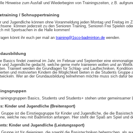
lle Hinweise zum Ausfall und Wiederbeginn von Trainingszeiten, z.B. aufgrund
.
etraining / Schnuppertraining
r und Jugendliche können ohne Voranmeldung jeden Montag und Freitag im Ze
hsene können jederzeit zu den Senioren Training, Senioren Frei Spielen o
ch mit Sportsachen in die Halle kommen!
ragen könnt ihr euch per mail an
training@1sco-badminton.de
wenden.
dausbildung
ie Basics findet zweimal im Jahr, im Februar und September eine einmonatige 
r und Jugendliche gedacht, welche gerne mehr trainieren wollen und an Wett
en. Trainiert werden die Grundlagen für Schlag- und Lauftechniken, Kondition
tierten und motivierten Kindern die Möglichkeit bieten in die Students Gruppe
twickeln. Wer an der Grundausbildung teilnehmen möchte muss sich dafür be
ningsgruppen
rainingsgruppen Basics, Students und Students+ stehen unter gemeinsamer Lei
s: Kinder und Jugendliche (Breitensport)
 Gruppe ist die Einstiegsgruppe für Kinder und Jugendliche, die die Basistec
ene, welche neu mit Badminton anfangen. Hier steht der Spaß am Spiel und 
nts: Kinder und Jugendliche (Leistungssport)
 Gruppe ist für diejenigen, die sowohl die Basistechniken beherrschen, als au