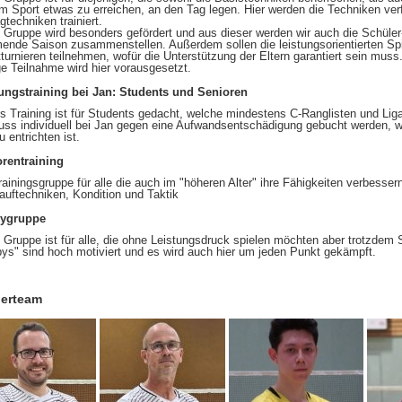
m Sport etwas zu erreichen, an den Tag legen. Hier werden die Techniken verf
gtechniken trainiert.
 Gruppe wird besonders gefördert und aus dieser werden wir auch die Schüle
nde Saison zusammenstellen. Außerdem sollen die leistungsorientierten Spi
tturnieren teilnehmen, wofür die Unterstützung der Eltern garantiert sein muss
ge Teilnahme wird hier vorausgesetzt.
ungstraining bei Jan: Students und Senioren
s Training ist für Students gedacht, welche mindestens C-Ranglisten und Lig
ss individuell bei Jan gegen eine Aufwandsentschädigung gebucht werden, w
u entrichten ist.
rentraining
rainingsgruppe für alle die auch im "höheren Alter" ihre Fähigkeiten verbesser
auftechniken, Kondition und Taktik
ygruppe
 Gruppe ist für alle, die ohne Leistungsdruck spielen möchten aber trotzde
ys" sind hoch motiviert und es wird auch hier um jeden Punkt gekämpft.
nerteam