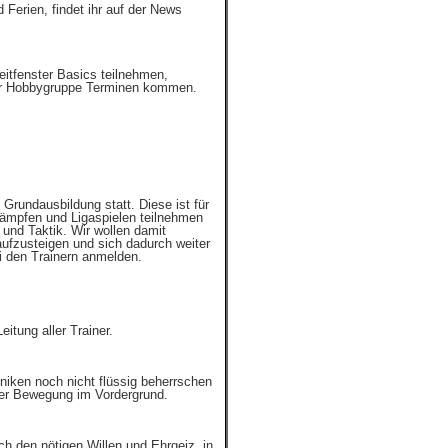
 Ferien, findet ihr auf der News
itfenster Basics teilnehmen,
der Hobbygruppe Terminen kommen.
Grundausbildung statt. Diese ist für
kämpfen und Ligaspielen teilnehmen
 und Taktik. Wir wollen damit
 aufzusteigen und sich dadurch weiter
i den Trainern anmelden.
tung aller Trainer.
hniken noch nicht flüssig beherrschen
der Bewegung im Vordergrund.
ch den nötigen Willen und Ehrgeiz, in