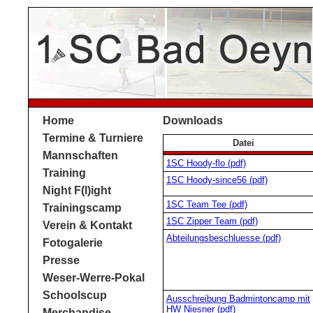
Home
Downloads
Termine & Turniere
Datei
Mannschaften
1SC Hoody-flo (pdf)
Training
1SC Hoody-since56 (pdf)
Night F(l)ight
1SC Team Tee (pdf)
Trainingscamp
1SC Zipper Team (pdf)
Verein & Kontakt
Abteilungsbeschluesse (pdf)
Fotogalerie
Presse
Weser-Werre-Pokal
Schoolscup
Ausschreibung Badmintoncamp mit
HW Niesner (pdf)
Merchandise