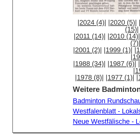
|2024 (4)|
|2020 (5)|
(15)|
|2011 (14)|
|2010 (14)|
(7)
|2001 (2)|
|1999 (1)|
|
|19
|1988 (34)|
|1987 (6)|
|1
|1978 (8)|
|1977 (1)|
|
Weitere Badminton-
Badminton Rundscha
Westfalenblatt - Lok
Neue Westfälische - 