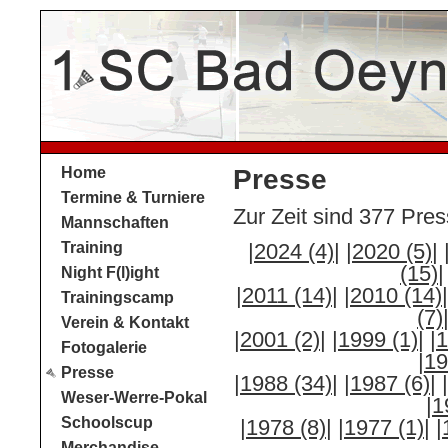
Home
Presse
Termine & Turniere
Zur Zeit sind 377 Pres
Mannschaften
Training
|2024 (4)|
|2020 (5)|
(15)|
Night F(l)ight
|2011 (14)|
|2010 (14)|
Trainingscamp
(7)
Verein & Kontakt
|2001 (2)|
|1999 (1)|
|
Fotogalerie
|19
Presse
|1988 (34)|
|1987 (6)|
Weser-Werre-Pokal
|1
Schoolscup
|1978 (8)|
|1977 (1)|
|
Merchandise