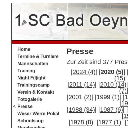
Home
Presse
Termine & Turniere
Zur Zeit sind 377 Pres
Mannschaften
Training
|2024 (4)|
|2020 (5)|
(15)|
Night F(l)ight
|2011 (14)|
|2010 (14)|
Trainingscamp
(7)
Verein & Kontakt
|2001 (2)|
|1999 (1)|
|
Fotogalerie
|19
Presse
|1988 (34)|
|1987 (6)|
Weser-Werre-Pokal
|1
Schoolscup
|1978 (8)|
|1977 (1)|
|
Merchandise