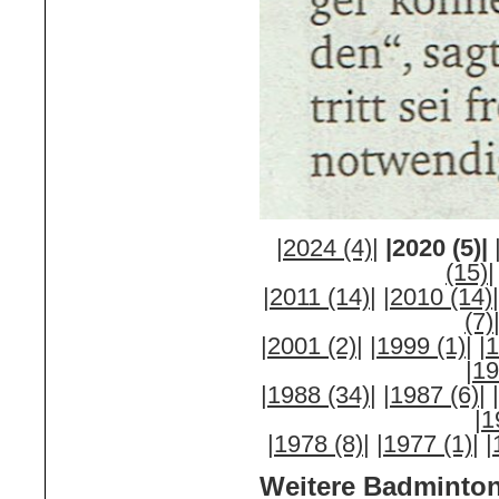
|2024 (4)|
|2020 (5)|
(15)|
|2011 (14)|
|2010 (14)|
(7)
|2001 (2)|
|1999 (1)|
|
|19
|1988 (34)|
|1987 (6)|
|1
|1978 (8)|
|1977 (1)|
|
Weitere Badminton-